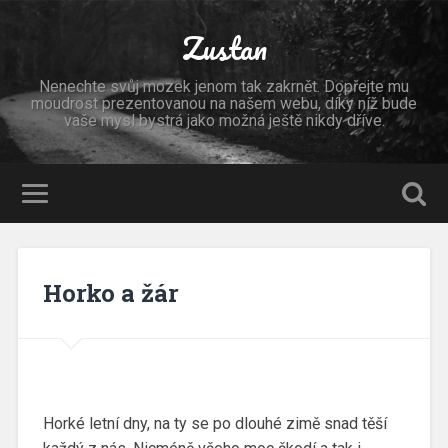
Zustan
Nenechte svůj mozek jenom tak zakrnět. Dopřejte mu
moudrost prezentovanou na našem webu, díky níž bude
vaše mysl bystrá jako možná ještě nikdy dříve.
Horko a žár
Horké letní dny, na ty se po dlouhé zimě snad těší