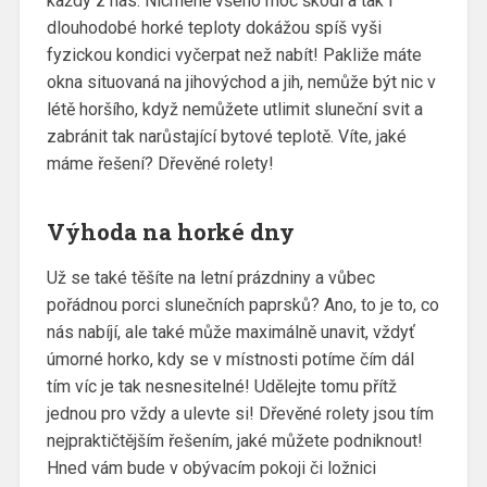
každý z nás. Nicméně všeho moc škodí a tak i
dlouhodobé horké teploty dokážou spíš vyši
fyzickou kondici vyčerpat než nabít! Pakliže máte
okna situovaná na jihovýchod a jih, nemůže být nic v
létě horšího, když nemůžete utlimit sluneční svit a
zabránit tak narůstající bytové teplotě. Víte, jaké
máme řešení?
Dřevěné rolety
!
Výhoda na horké dny
Už se také těšíte na letní prázdniny a vůbec
pořádnou porci slunečních paprsků? Ano, to je to, co
nás nabíjí, ale také může maximálně unavit, vždyť
úmorné horko, kdy se v místnosti potíme čím dál
tím víc je tak nesnesitelné! Udělejte tomu přítž
jednou pro vždy a ulevte si! Dřevěné rolety jsou tím
nejpraktičtějším řešením, jaké můžete podniknout!
Hned vám bude v obývacím pokoji či ložnici