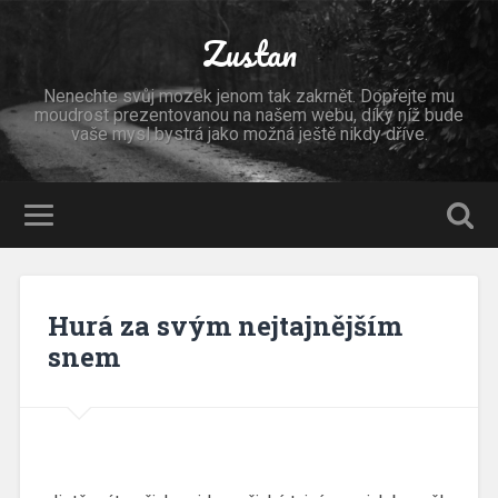
Zustan
Nenechte svůj mozek jenom tak zakrnět. Dopřejte mu
moudrost prezentovanou na našem webu, díky níž bude
vaše mysl bystrá jako možná ještě nikdy dříve.
Hurá za svým nejtajnějším
snem