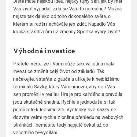
Jistě máte nějakou ideu, nějaký tajný sen, jak by měl
Váš život vypadat. Zdá se Vám to nereálné? Možná
nejste tak daleko od toho dokonalého světa, o
kterém si radši necháváte jen zdát. Napadlo Vás
kolika šťastlivcům už změnily
Sportka výhry
život?
Výhodná investice
Přátelé, věřte, že i Vám může taková jedna malá
investice změnit celý život od základů. Tak
nečekejte, vstaňte z gauče a utíkejte k nejbližšímu
terminálu Sazky, který Vám umožní, aby se i Váš
sen proměnil v realitu. Hra je pro každého a pravdila
jsou skutečně snadná. Rychle a jednoduše si tak
pomůžete k lepšímu žití. Výsledky své sázky se
dozvíte velmi rychle z online přehledu na webových
stránkách, nemusíte tedy napjatě čekat až do
večerního tv-vysílání.