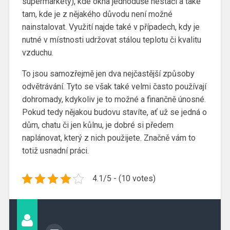
supermarkety), kde okna jednoduše nestačí a také
tam, kde je z nějakého důvodu není možné
nainstalovat. Využití najde také v případech, kdy je
nutné v místnosti udržovat stálou teplotu či kvalitu
vzduchu.
To jsou samozřejmě jen dva nejčastější způsoby
odvětrávání. Tyto se však také velmi často používají
dohromady, kdykoliv je to možné a finančně únosné.
Pokud tedy nějakou budovu stavíte, ať už se jedná o
dům, chatu či jen kůlnu, je dobré si předem
naplánovat, který z nich použijete. Značně vám to
totiž usnadní práci.
4.1/5 - (10 votes)