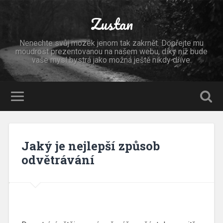
Zustan
Nenechte svůj mozek jenom tak zakrnět. Dopřejte mu
moudrost prezentovanou na našem webu, díky níž bude
vaše mysl bystrá jako možná ještě nikdy dříve.
Jaký je nejlepší způsob
odvětrávání