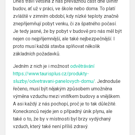
Dnes tráví většina z nás převážnou část dne uvnitř
budov, ať už v práci, ve škole nebo doma. To platí
zvláště v zimním období, kdy nízké teploty značně
znepříjemňují pobyt venku, či za špatného počasí.
Je tedy jasné, že by pobyt v budově pro nás měl být
nejen co nejpříjemnější, ale také nejbezpečnější. I
proto musí každá stavba splňovat několik
základních požadavků.
Jedním z nich je i možnost
odvětrávání
https://www.taurisplus.cz/produkty-
sluzby/odvetravani-panelovych-domu/
. Jednoduše
řečeno, musí být nějakým způsobem umožněna
výměna vzduchu mezi vnitřkem budovy a vnějškem.
A asi každý z nás pochopí, proč je to tak důležité.
Koneckonců nejde jen o případný únik plynu, ale
také o to, že by v místnosti byl brzy vydýchaný
vzduch, který také není příliš zdravý.