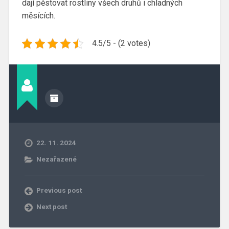
dají pěstovat rostliny všech druhů i chladných
měsících.
4.5/5 - (2 votes)
22. 11. 2024
Nezařazené
Previous post
Next post