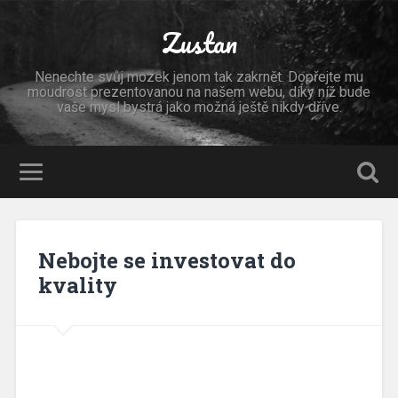
Zustan
Nenechte svůj mozek jenom tak zakrnět. Dopřejte mu
moudrost prezentovanou na našem webu, díky níž bude
vaše mysl bystrá jako možná ještě nikdy dříve.
Nebojte se investovat do
kvality