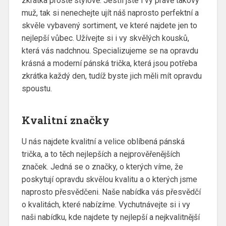
zkrátka prostě stylově. Jestli jste i vy právě takový
muž, tak si nenechejte ujít náš naprosto perfektní a
skvěle vybavený sortiment, ve které najdete jen to
nejlepší vůbec. Užívejte si i vy skvělých kousků,
která vás nadchnou. Specializujeme se na opravdu
krásná a moderní
pánská trička
, která jsou potřeba
zkrátka každý den, tudíž byste jich měli mít opravdu
spoustu.
Kvalitní značky
U nás najdete kvalitní a velice oblíbená pánská
trička, a to těch nejlepších a nejprověřenějších
značek. Jedná se o značky, o kterých víme, že
poskytují opravdu skvělou kvalitu a o kterých jsme
naprosto přesvědčeni. Naše nabídka vás přesvědčí
o kvalitách, které nabízíme. Vychutnávejte si i vy
naši nabídku, kde najdete ty nejlepší a nejkvalitnější