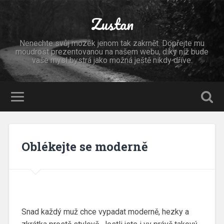
Zustan
Nenechte svůj mozek jenom tak zakrnět. Dopřejte mu
moudrost prezentovanou na našem webu, díky níž bude
vaše mysl bystrá jako možná ještě nikdy dříve.
Oblékejte se moderně
Snad každý muž chce vypadat moderně, hezky a