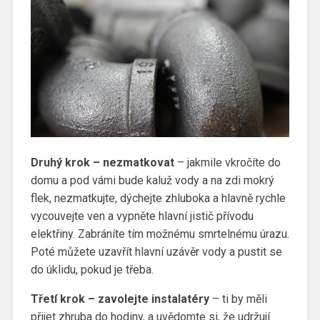
Druhý krok – nezmatkovat
– jakmile vkročíte do
domu a pod vámi bude kaluž vody a na zdi mokrý
flek, nezmatkujte, dýchejte zhluboka a hlavně rychle
vycouvejte ven a vypněte hlavní jistič přívodu
elektřiny. Zabráníte tím možnému smrtelnému úrazu.
Poté můžete uzavřít hlavní uzávěr vody a pustit se
do úklidu, pokud je třeba.
Třetí krok – zavolejte instalatéry
– ti by měli
přijet zhruba do hodiny, a uvědomte si, že udržují