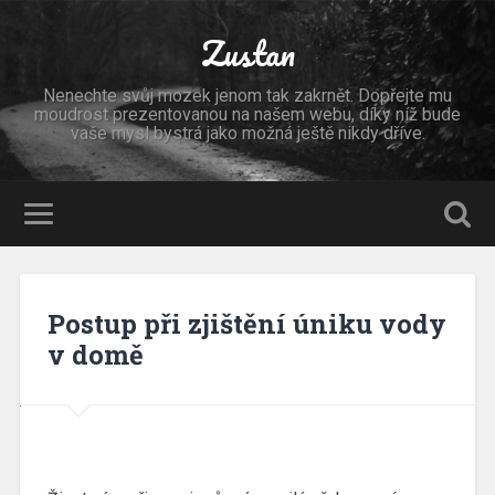
Zustan
Nenechte svůj mozek jenom tak zakrnět. Dopřejte mu
moudrost prezentovanou na našem webu, díky níž bude
vaše mysl bystrá jako možná ještě nikdy dříve.
Postup při zjištění úniku vody
v domě