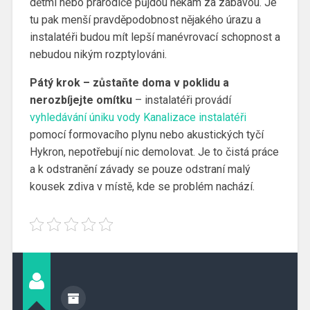
dětmi nebo prarodiče půjdou někam za zábavou. Je
tu pak menší pravděpodobnost nějakého úrazu a
instalatéři budou mít lepší manévrovací schopnost a
nebudou nikým rozptylováni.
Pátý krok – zůstaňte doma v poklidu a
nerozbíjejte omítku
– instalatéři provádí
vyhledávání úniku vody Kanalizace instalatéři
pomocí formovacího plynu nebo akustických tyčí
Hykron, nepotřebují nic demolovat. Je to čistá práce
a k odstranění závady se pouze odstraní malý
kousek zdiva v místě, kde se problém nachází.