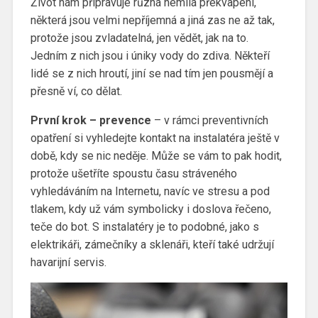
Život nám připravuje různá nemilá překvapení,
některá jsou velmi nepříjemná a jiná zas ne až tak,
protože jsou zvladatelná, jen vědět, jak na to.
Jedním z nich jsou i úniky vody do zdiva. Někteří
lidé se z nich hroutí, jiní se nad tím jen pousmějí a
přesně ví, co dělat.
První krok – prevence
– v rámci preventivních
opatření si vyhledejte kontakt na instalatéra ještě v
době, kdy se nic neděje. Může se vám to pak hodit,
protože ušetříte spoustu času stráveného
vyhledáváním na Internetu, navíc ve stresu a pod
tlakem, kdy už vám symbolicky i doslova řečeno,
teče do bot. S instalatéry je to podobné, jako s
elektrikáři, zámečníky a sklenáři, kteří také udržují
havarijní servis.