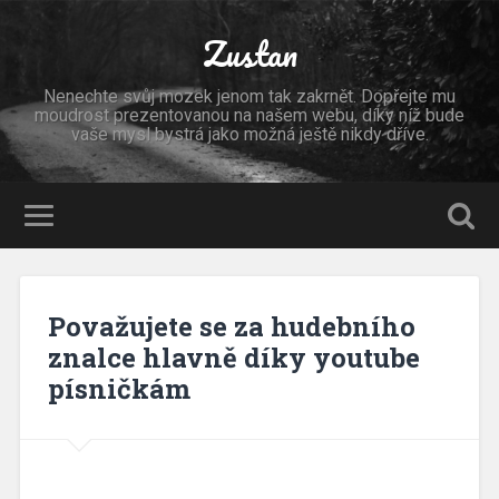
Zustan
Nenechte svůj mozek jenom tak zakrnět. Dopřejte mu
moudrost prezentovanou na našem webu, díky níž bude
vaše mysl bystrá jako možná ještě nikdy dříve.
Považujete se za hudebního
znalce hlavně díky youtube
písničkám