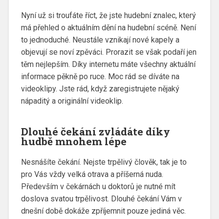
Nyní už si troufáte říct, že jste hudební znalec, který
má přehled o aktuálním dění na hudební scéně. Není
to jednoduché. Neustále vznikají nové kapely a
objevují se noví zpěváci. Prorazit se však podaří jen
těm nejlepším. Díky internetu máte všechny aktuální
informace pěkně po ruce. Moc rád se díváte na
videoklipy. Jste rád, když zaregistrujete nějaký
nápaditý a originální videoklip.
Dlouhé čekání zvládáte díky
hudbě mnohem lépe
Nesnášíte čekání. Nejste trpělivý člověk, tak je to
pro Vás vždy velká otrava a příšerná nuda.
Především v čekárnách u doktorů je nutné mít
doslova svatou trpělivost. Dlouhé čekání Vám v
dnešní době dokáže zpříjemnit pouze jediná věc.