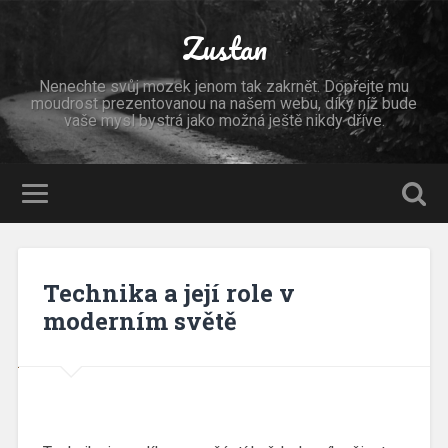
Zustan
Nenechte svůj mozek jenom tak zakrnět. Dopřejte mu
moudrost prezentovanou na našem webu, díky níž bude
vaše mysl bystrá jako možná ještě nikdy dříve.
Technika a její role v
moderním světě