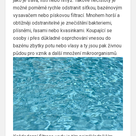
jako je tráva, listí nebo hmyz. Takové nečistoty je
možné poměrně rychle odstranit síťkou, bazénovým
vysavačem nebo pískovou filtrací. Mnohem horší a
obtížněji odstranitelné je znečištění bakteriemi,
plísněmi, řasami nebo kvasinkami. Koupající se
osoby i přes důkladné osprchování vnesou do
bazénu zbytky potu nebo vlasy a ty jsou pak živnou
půdou pro vznik a další množení mikroorganismů.