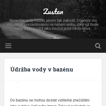
Zustan
Nenechte svůj mozek jenom tak zakrnět. Dopřejte mu
moudrost prezentovanou na našem webu, díky níž bude
vaše mysl bystrá jako možná ještě nikdy dříve.
Údržba vody v bazénu
Do bazénu se mohou dostat viditelná znečištění