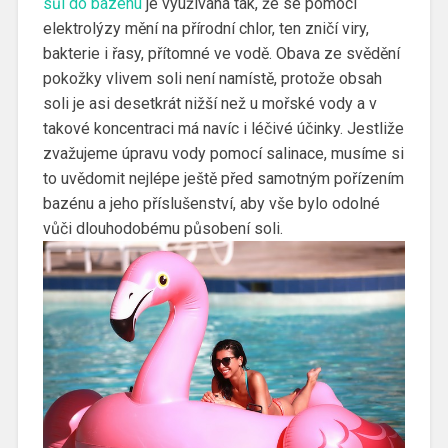
sůl do bazénu
je využívána tak, že se pomocí
elektrolýzy mění na přírodní chlor, ten zničí viry,
bakterie i řasy, přítomné ve vodě. Obava ze svědění
pokožky vlivem soli není namístě, protože obsah
soli je asi desetkrát nižší než u mořské vody a v
takové koncentraci má navíc i léčivé účinky. Jestliže
zvažujeme úpravu vody pomocí salinace, musíme si
to uvědomit nejlépe ještě před samotným pořízením
bazénu a jeho příslušenství, aby vše bylo odolné
vůči dlouhodobému působení soli.