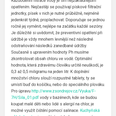
Každodenní filtrace vody je tím nejzákladnějším
opatřením. Nejčastěji se používají pískové filtrační
jednotky, písek v nich je nutné průběžně, nejméně
jedenkrát týdně, proplachovat. Doporučuje se jednou
ročně jej vyměnit, nejlépe na začátku každé sezóny.
Je důležité si uvědomit, že preventivní opatření při
údržbě je vždy mnohem levnější než následné
odstraňování následků zanedbané údržby.
Současně s upravením hodnoty Ph musíme
zkontrolovat obsah chloru ve vodě. Optimální
hodnota, která zdravému člověku určitě neuškodí, je
0,3 až 0,5 miligramu na jeden litr. K doplnění
množství chloru slouží rozpustné tablety, ty se
umístí buď do košíčku, nebo do speciálního plováku.
Pro úpravu
http://www.zsondrejov.cz/Vyuka/F-
7H/Sila_01.pdf
vody v bazénech, kde se budou
koupat malé děti nebo lidé s alergií na chlor, je
možné využít čištění pomocí salinace.
Kuchyňská