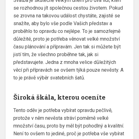
Svatba je skutečně velkým dnem pro dva lidi, kteří
se rozhodnou jít společnou cestou životem. Pokud
se zrovna na takovou událost chystáte, zajisté se
snažíte, aby bylo vše podle Vašich představ a
proběhlo to opravdu co nejlépe. To je samozřejmě
důležité, proto je potřeba věnovat velké množství
času plánování a přípravám. Jen tak si můžete být
jistí tím, že všechno proběhne tak, jak si
představujete. Jedna z mnoha velice důležitých
věcí při přípravách se ovšem týká pouze nevěsty. A
to je právě výběr
svatebních šatů
.
Široká škála, kterou oceníte
Tento oděv je potřeba vybírat opravdu pečlivě,
protože v něm nevěsta stráví poměrně velké
množství času, proto by měl být pohodlný a kvalitní.
Není to ovšem to jediné, proč je potřeba vše vybírat