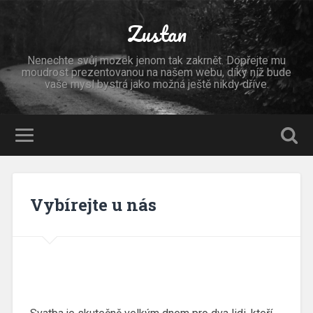
Zustan
Nenechte svůj mozek jenom tak zakrnět. Dopřejte mu
moudrost prezentovanou na našem webu, díky níž bude
vaše mysl bystrá jako možná ještě nikdy dříve.
Vybírejte u nás