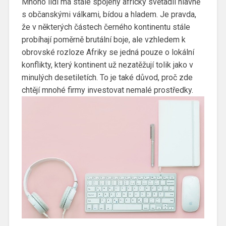
Mnoho lidí má stále spojený africký světadíl hlavně
s občanskými válkami, bídou a hladem. Je pravda,
že v některých částech černého kontinentu stále
probíhají poměrně brutální boje, ale vzhledem k
obrovské rozloze Afriky se jedná pouze o lokální
konflikty, který kontinent už nezatěžují tolik jako v
minulých desetiletích. To je také důvod, proč zde
chtějí mnohé firmy investovat nemalé prostředky.