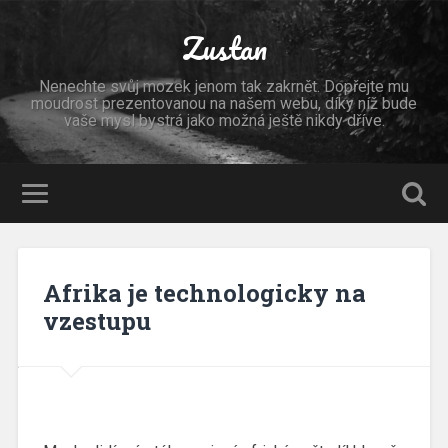
Zustan
Nenechte svůj mozek jenom tak zakrnět. Dopřejte mu
moudrost prezentovanou na našem webu, díky níž bude
vaše mysl bystrá jako možná ještě nikdy dříve.
Afrika je technologicky na
vzestupu