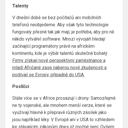
Talenty
V dnešní době se bez počítačů ani mobilních
telefonů neobjedeme. Aby však tyto technologie
fungovaly přesně tak jak mají, je potřeba, aby pro ně
někdo vytvářel software. Mnozí vývojáři hledají
začínající programátory právě na africkém
kontinentu, kde je výběr talentů skutečně bohatý.
Firmy získají nové perspektivní zaměstnance a
mladí Afričané zase naberou nové zkušenosti a
podívají se Evropy, případně do USA.
Poslíčci
Stále více se v Africe prosazují i drony. Samozřejmě
ne ty vojenské, ale mnohem menší verze, které se
využívají hlavně k přepravě různých zásilek jako
jsou například léky. V Evropě ani v USA to vzhledem
ke stávajícím zákonům dnes již možné není. Ovšem