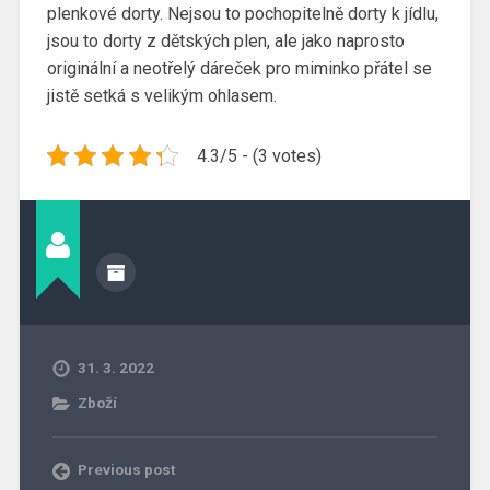
plenkové dorty. Nejsou to pochopitelně dorty k jídlu,
jsou to dorty z dětských plen, ale jako naprosto
originální a neotřelý dáreček pro miminko přátel se
jistě setká s velikým ohlasem.
4.3/5 - (3 votes)
31. 3. 2022
Zboží
Previous post