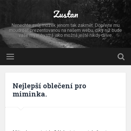
Zustan
Nenechte svůj mozek jenom tak zakrnět. Dopřejte mu
moudrost prezentovanou na našem webu, díky níž bude
vaše mysl bystrá jako možná ještě nikdy dříve.
Nejlepší oblečení pro
miminka.