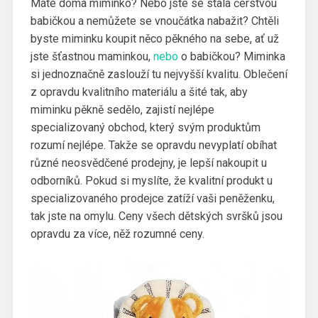
Máte doma miminko? Nebo jste se stala čerstvou
babičkou a nemůžete se vnoučátka nabažit? Chtěli
byste miminku koupit něco pěkného na sebe, ať už
jste šťastnou maminkou,
nebo
o babičkou? Miminka
si jednoznačně zaslouží tu nejvyšší kvalitu. Oblečení
z opravdu kvalitního materiálu a šité tak, aby
miminku pěkně sedělo, zajistí nejlépe
specializovaný obchod, který svým produktům
rozumí nejlépe. Takže se opravdu nevyplatí obíhat
různé neosvědčené prodejny, je lepší nakoupit u
odborníků. Pokud si myslíte, že kvalitní produkt u
specializovaného prodejce zatíží vaši peněženku,
tak jste na omylu. Ceny všech dětských svršků jsou
opravdu za více, něž rozumné ceny.