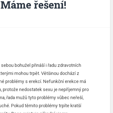
 Máme řešení!
 sebou bohužel přináší i řadu zdravotních
, kterými mohou trpět. Většinou dochází z
ené problémy s erekcí. Nefunkční erekce má
ah, protože nedostatek sexu je nepříjemný pro
téma, řada mužů tyto problémy vůbec neřeší,
uché. Pokud těmito problémy trpíte kratší