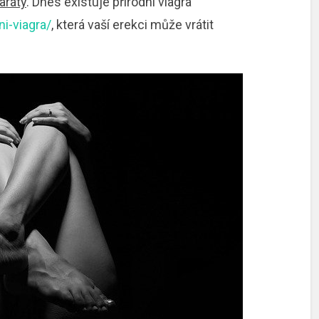
aráty
. Dnes existuje přírodní viagra
i-viagra/
, která vaší erekci může vrátit