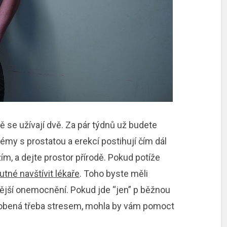
ě se užívají dvě. Za pár týdnů už budete
émy s prostatou a erekcí postihují čím dál
ím, a dejte prostor přírodě. Pokud potíže
utné navštívit lékaře
. Toho byste měli
žnější onemocnění. Pokud jde “jen” p běžnou
sobená třeba stresem, mohla by vám pomoct