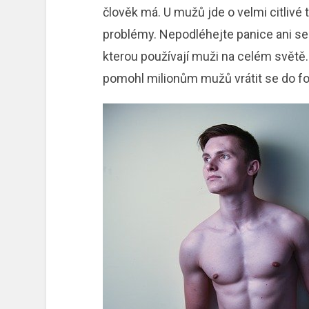
člověk má. U mužů jde o velmi citliv
problémy. Nepodléhejte panice ani se 
kterou používají muži na celém světě.
pomohl milionům mužů vrátit se do f