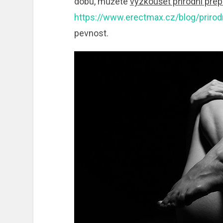
dobu, můžete
vyzkoušet přírodní prep
https://www.erectmax.cz/blog/prirodn
pevnost.