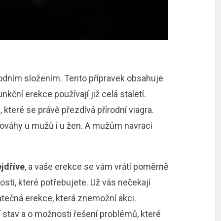
odním složením. Tento přípravek obsahuje
nkční erekce používají již celá staletí.
teré se právě přezdívá přírodní viagra.
nováhy u mužů i u žen. A mužům navrací
jdříve
, a vaše erekce se vám vrátí poměrně
sti, které potřebujete. Už vás nečekají
ečná erekce, která znemožní akci.
í stav a o možnosti řešení problémů, které