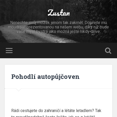
Zustan
Nenechte svůj mozek jenom tak zakrnět. Dopřejte mu
moudrost prezentovanou na našem webu, díky níž bude
vaše mysl bystrá jako možná ještě nikdy dříve.
Pohodlí autopůjčoven
Rádi cestujete do zahraničí a létáte letadlem? Tak