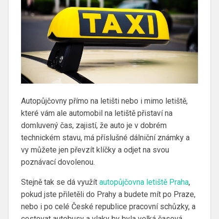
Autopůjčovny přímo na letišti nebo i mimo letiště,
které vám ale automobil na letiště přistaví na
domluvený čas, zajistí, že auto je v dobrém
technickém stavu, má příslušné dálniční známky a
vy můžete jen převzít klíčky a odjet na svou
poznávací dovolenou.
Stejně tak se dá využít
autopůjčovna letiště Praha
,
pokud jste přiletěli do Prahy a budete mít po Praze,
nebo i po celé České republice pracovní schůzky, a
cestovat autobusy a vlaky by byla velká časová