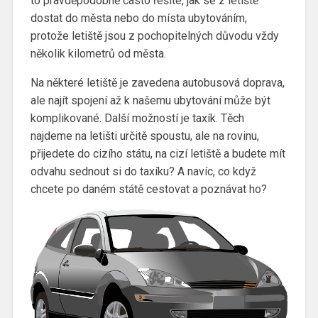
to pravděpodobně často řešíte, jak se z letiště
dostat do města nebo do místa ubytováním,
protože letiště jsou z pochopitelných důvodu vždy
několik kilometrů od města.
Na některé letiště je zavedena autobusová doprava,
ale najít spojení až k našemu ubytování může být
komplikované. Další možností je taxík. Těch
najdeme na letišti určitě spoustu, ale na rovinu,
přijedete do cizího státu, na cizí letiště a budete mít
odvahu sednout si do taxíku? A navíc, co když
chcete po daném státě cestovat a poznávat ho?