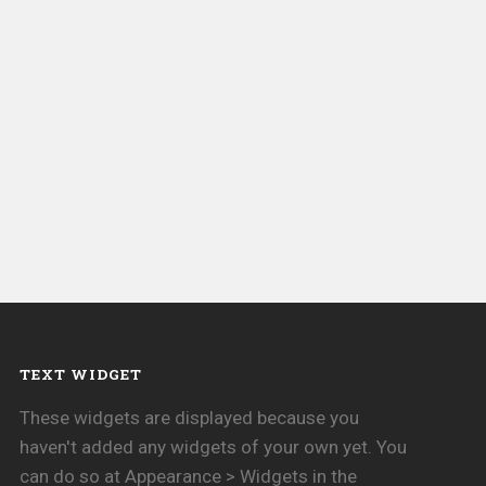
TEXT WIDGET
These widgets are displayed because you
haven't added any widgets of your own yet. You
can do so at Appearance > Widgets in the