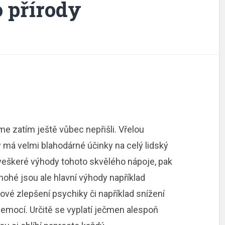
o přírody
e zatím ještě vůbec nepřišli. Vřelou
ý má velmi blahodárné účinky na celý lidský
veškeré výhody tohoto skvělého nápoje, pak
nohé jsou ale hlavní výhody například
vé zlepšení psychiky či například snížení
 nemocí. Určitě se vyplatí
ječmen
alespoň