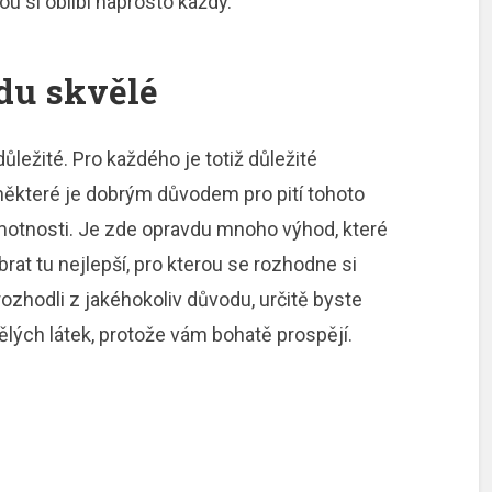
rou si oblíbí naprosto každý.
du skvělé
ůležité. Pro každého je totiž důležité
 některé je dobrým důvodem pro pití tohoto
motnosti. Je zde opravdu mnoho výhod, které
brat tu nejlepší, pro kterou se rozhodne si
 rozhodli z jakéhokoliv důvodu, určitě byste
lých látek, protože vám bohatě prospějí.