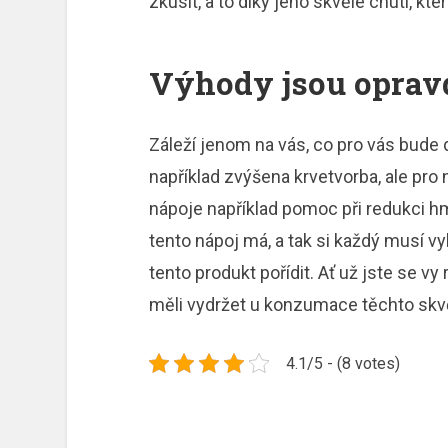
zkusit, a to díky jeho skvělé chuti, kte
Výhody jsou oprav
Záleží jenom na vás, co pro vás bude d
například zvýšena krvetvorba, ale pro
nápoje například pomoc při redukci h
tento nápoj má, a tak si každý musí vy
tento produkt pořídit. Ať už jste se vy
měli vydržet u konzumace těchto skvě
4.1/5 - (8 votes)