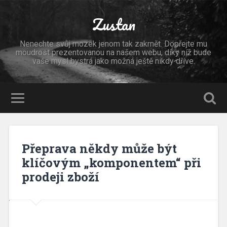
Zustan
Nenechte svůj mozek jenom tak zakrnět. Dopřejte mu
moudrost prezentovanou na našem webu, díky níž bude
vaše mysl bystrá jako možná ještě nikdy dříve.
Přeprava někdy může být
klíčovým „komponentem“ při
prodeji zboží