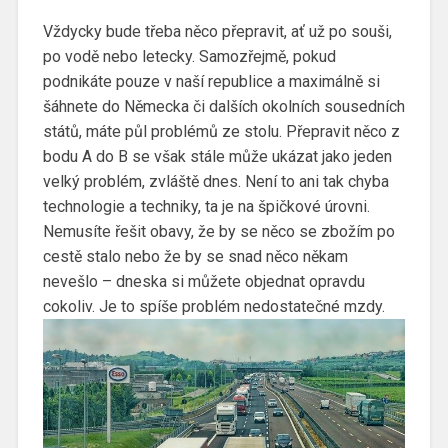
Vždycky bude třeba něco přepravit, ať už po souši,
po vodě nebo letecky. Samozřejmě, pokud
podnikáte pouze v naší republice a maximálně si
šáhnete do Německa či dalších okolních sousedních
států, máte půl problémů ze stolu. Přepravit něco z
bodu A do B se však stále může ukázat jako jeden
velký problém, zvláště dnes. Není to ani tak chyba
technologie a techniky, ta je na špičkové úrovni.
Nemusíte řešit obavy, že by se něco se zbožím po
cestě stalo nebo že by se snad něco někam
nevešlo – dneska si můžete objednat opravdu
cokoliv. Je to spíše problém nedostatečné mzdy.