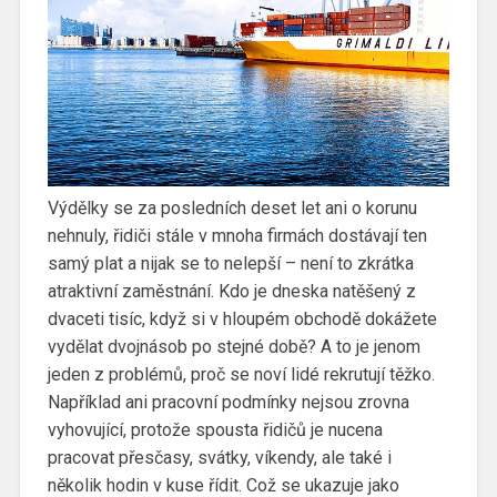
Výdělky se za posledních deset let ani o korunu
nehnuly, řidiči stále v mnoha firmách dostávají ten
samý plat a nijak se to nelepší – není to zkrátka
atraktivní zaměstnání. Kdo je dneska natěšený z
dvaceti tisíc, když si v hloupém obchodě dokážete
vydělat dvojnásob po stejné době? A to je jenom
jeden z problémů, proč se noví lidé rekrutují těžko.
Například ani pracovní podmínky nejsou zrovna
vyhovující, protože spousta řidičů je nucena
pracovat přesčasy, svátky, víkendy, ale také i
několik hodin v kuse řídit. Což se ukazuje jako