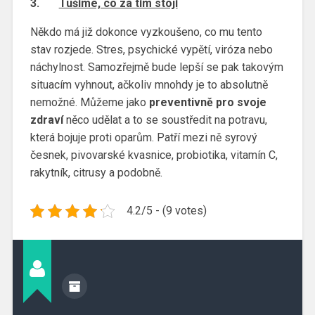
3.
Tušíme, co za tím stojí
Někdo má již dokonce vyzkoušeno, co mu tento
stav rozjede. Stres, psychické vypětí, viróza nebo
náchylnost. Samozřejmě bude lepší se pak takovým
situacím vyhnout, ačkoliv mnohdy je to absolutně
nemožné. Můžeme jako
preventivně pro svoje
zdraví
něco udělat a to se soustředit na potravu,
která bojuje proti oparům. Patří mezi ně syrový
česnek, pivovarské kvasnice, probiotika, vitamín C,
rakytník, citrusy a podobně.
4.2/5 - (9 votes)