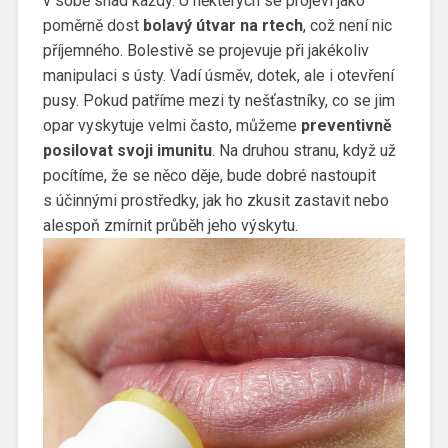
v sobě snad každý. U některých se projeví jako
poměrně dost
bolavý útvar na rtech
, což není nic
příjemného. Bolestivě se projevuje při jakékoliv
manipulaci s ústy. Vadí úsměv, dotek, ale i otevření
pusy. Pokud patříme mezi ty nešťastníky, co se jim
opar vyskytuje velmi často, můžeme
preventivně
posilovat svoji imunitu
. Na druhou stranu, když už
pocítíme, že se něco děje, bude dobré nastoupit
s účinnými prostředky, jak ho zkusit zastavit nebo
alespoň zmírnit průběh jeho výskytu.