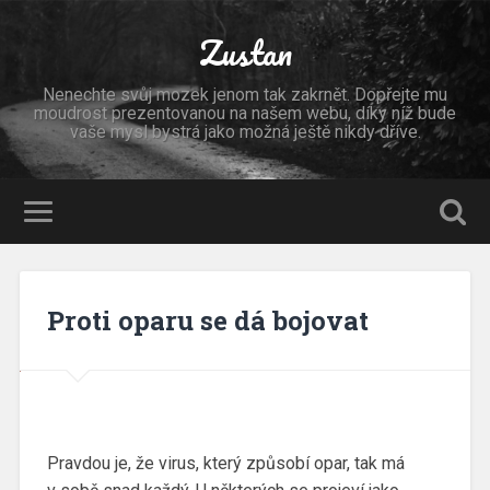
Zustan
Nenechte svůj mozek jenom tak zakrnět. Dopřejte mu
moudrost prezentovanou na našem webu, díky níž bude
vaše mysl bystrá jako možná ještě nikdy dříve.
Proti oparu se dá bojovat
Pravdou je, že virus, který způsobí opar, tak má