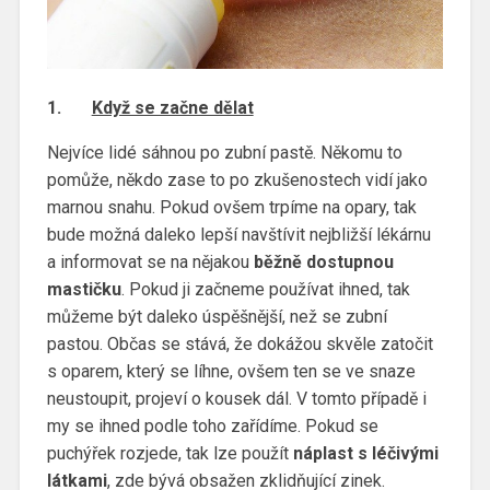
1.
Když se začne dělat
Nejvíce lidé sáhnou po zubní pastě. Někomu to
pomůže, někdo zase to po zkušenostech vidí jako
marnou snahu. Pokud ovšem trpíme na opary, tak
bude možná daleko lepší navštívit nejbližší lékárnu
a informovat se na nějakou
běžně dostupnou
mastičku
. Pokud ji začneme používat ihned, tak
můžeme být daleko úspěšnější, než se zubní
pastou. Občas se stává, že dokážou skvěle zatočit
s oparem, který se líhne, ovšem ten se ve snaze
neustoupit, projeví o kousek dál. V tomto případě i
my se ihned podle toho zařídíme. Pokud se
puchýřek rozjede, tak lze použít
náplast s léčivými
látkami
, zde bývá obsažen zklidňující zinek.