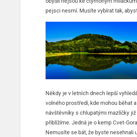
obydlí nejsou ke čtyřnohým miláčkům př
pejsci nesmí. Musíte vybírat tak, abys
Někdy je v letních dnech lepší vyhled
volného prostředí, kde mohou běhat a
návštěvníky s chlupatými mazlíčky ji
přiblížíme. Jedná je o kemp Cvet-Gor
Nemusíte se bát, že byste nesehnali u