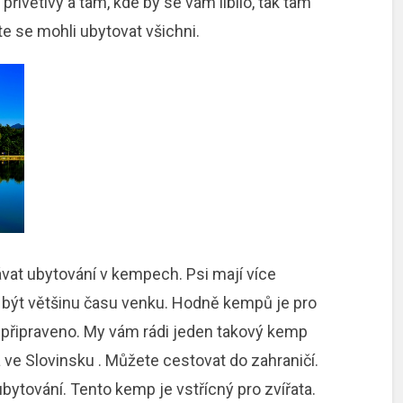
ívětivý a tam, kde by se vám líbilo, tak tam
te se mohli ubytovat všichni.
ávat ubytování v kempech. Psi mají více
 být většinu času venku. Hodně kempů je pro
ž připraveno. My vám rádi jeden takový kemp
a ve Slovinsku
. Můžete cestovat do zahraničí.
bytování. Tento kemp je vstřícný pro zvířata.