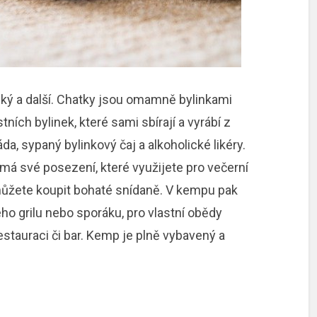
ský a další. Chatky jsou omamně bylinkami
ních bylinek, které sami sbírají a vyrábí z
a, sypaný bylinkový čaj a alkoholické likéry.
á své posezení, které využijete pro večerní
 můžete koupit bohaté snídaně. V kempu pak
o grilu nebo sporáku, pro vlastní obědy
stauraci či bar. Kemp je plně vybavený a