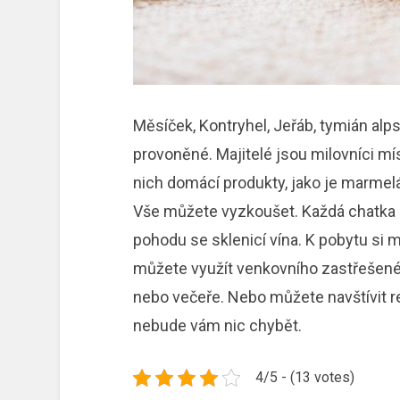
Měsíček, Kontryhel, Jeřáb, tymián alp
provoněné. Majitelé jsou milovníci míst
nich domácí produkty, jako je marmelád
Vše můžete vyzkoušet. Každá chatka m
pohodu se sklenicí vína. K pobytu si
můžete využít venkovního zastřešenéh
nebo večeře. Nebo můžete navštívit re
nebude vám nic chybět.
4/5 - (13 votes)