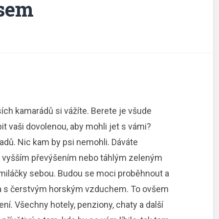
psem
sích kamarádů si vážíte. Berete je všude
it vaši dovolenou, aby mohli jet s vámi?
adů. Nic kam by psi nemohli. Dáváte
 vyšším převýšením nebo táhlým zeleným
miláčky sebou. Budou se moci proběhnout a
oda s čerstvým horským vzduchem. To ovšem
ení. Všechny hotely, penziony, chaty a další