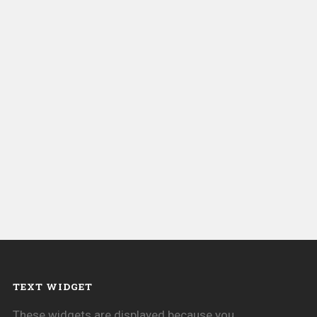
TEXT WIDGET
These widgets are displayed because you