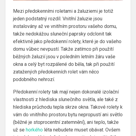
Mezi předokenními roletami a žaluziemi je totiž
jeden podstatný rozdíl. Vnitřní žaluzie jsou
instalovány až ve vnitřním prostoru vašeho domu,
takže nedokážou sluneční paprsky odclonit tak
efektivně jako předokenní rolety, které je do vašeho
domu vůbec nevpustí. Takže zatímco při použití
běžných žaluzií jsou v poledním letním žáru vaše
okna a celý byt rozpálené do běla, tak při použití
zatažených předokenních rolet vám něco
podobného nehrozí.
Předokenní rolety tak mají nejen dokonalé izolační
vlastnosti z hlediska slunečního světla, ale také z
hlediska průchodu tepla skrze okna. Takové rolety k
vám do vnitřního prostoru bytu nepropustí ani světlo
(běžné je stoprocentní zatemnění), ani teplo, takže
už se
horkého
léta nebudete muset obávat. Ovšem