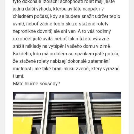
tyto dokonalé izolační schopnosti rolet mají ještě
jednu další výhodu, kterou uvítáte naopak i v
chladném počasí, kdy se budete snažit udržet teplo
uvnitř, neboť žádné teplo skrze stažené rolety
nepronikne dovnitř, ale ani ven. A to váš rodinný
rozpočet jistě uvítá, neboť tak můžete výrazně
snížit náklady na vytápění vašeho domu v zimě.
Každého, kdo má problém se spánkem jistě potěší,
že stažené rolety nabízejí dokonalé zatemnění
místnosti, ale také brání hluku zvenčí, který výrazně
tlumí:
Máte hlučné sousedy?