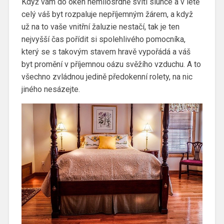
Když vám do oken nemilosrdně svítí slunce a v létě
celý váš byt rozpaluje nepříjemným žárem, a když
už na to vaše vnitřní žaluzie nestačí, tak je ten
nejvyšší čas pořídit si spolehlivého pomocníka,
který se s takovým stavem hravě vypořádá a váš
byt promění v příjemnou oázu svěžího vzduchu. A to
všechno zvládnou jedině
předokenní rolety
, na nic
jiného nesázejte.