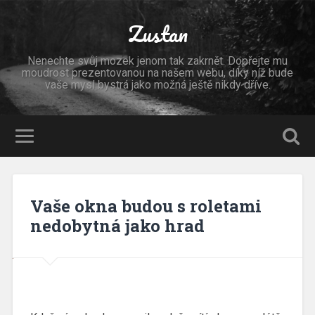
Zustan
Nenechte svůj mozek jenom tak zakrnět. Dopřejte mu
moudrost prezentovanou na našem webu, díky níž bude
vaše mysl bystrá jako možná ještě nikdy dříve.
Vaše okna budou s roletami
nedobytná jako hrad