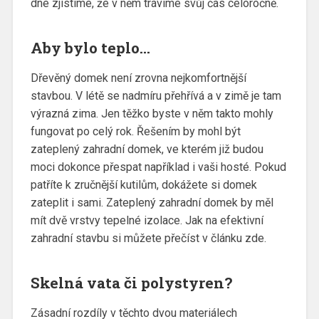
dne zjistíme, že v něm trávíme svůj čas celoročně.
Aby bylo teplo…
Dřevěný domek není zrovna nejkomfortnější
stavbou. V létě se nadmíru přehřívá a v zimě je tam
výrazná zima. Jen těžko byste v něm takto mohly
fungovat po celý rok. Řešením by mohl být
zateplený zahradní domek
, ve kterém již budou
moci dokonce přespat například i vaši hosté. Pokud
patříte k zručnější kutilům, dokážete si domek
zateplit i sami. Zateplený zahradní domek by měl
mít dvě vrstvy tepelné izolace. Jak na efektivní
zahradní stavbu si můžete přečíst v
článku zde
.
Skelná vata či polystyren?
Zásadní rozdíly v těchto dvou materiálech