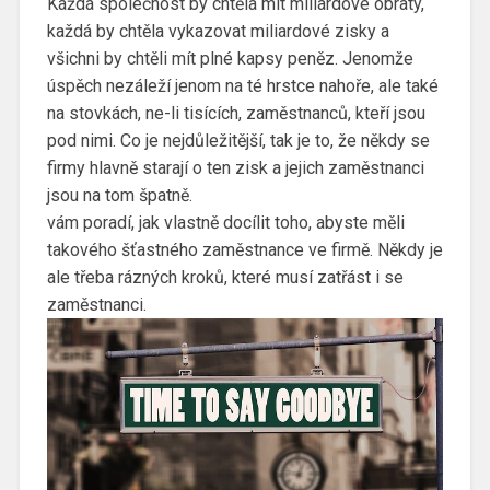
Každá společnost by chtěla mít miliardové obraty,
každá by chtěla vykazovat miliardové zisky a
všichni by chtěli mít plné kapsy peněz. Jenomže
úspěch nezáleží jenom na té hrstce nahoře, ale také
na stovkách, ne-li tisících, zaměstnanců, kteří jsou
pod nimi. Co je nejdůležitější, tak je to, že někdy se
firmy hlavně starají o ten zisk a jejich zaměstnanci
jsou na tom špatně.
vám poradí, jak vlastně docílit toho, abyste měli
takového šťastného zaměstnance ve firmě. Někdy je
ale třeba rázných kroků, které musí zatřást i se
zaměstnanci.