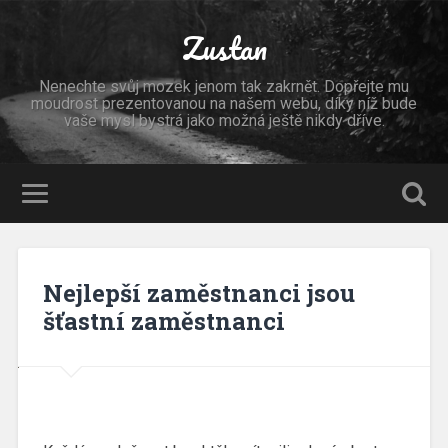
Zustan
Nenechte svůj mozek jenom tak zakrnět. Dopřejte mu
moudrost prezentovanou na našem webu, díky níž bude
vaše mysl bystrá jako možná ještě nikdy dříve.
Nejlepší zaměstnanci jsou
šťastní zaměstnanci