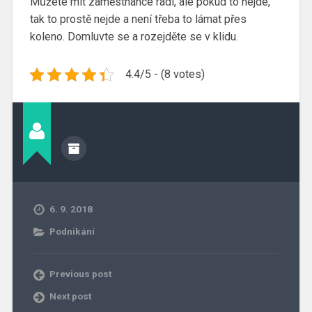
Můžete mít zaměstnance rádi, ale pokud to nejde,
tak to prostě nejde a není třeba to lámat přes
koleno. Domluvte se a rozejděte se v klidu.
4.4/5 - (8 votes)
6. 9. 2018
Podnikání
Previous post
Next post