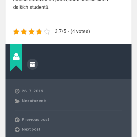
dalších studentů.
3.7/5 - (4 votes)
26. 7. 2019
Nezařazené
Previous post
Next post