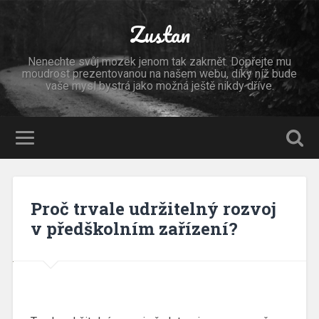
Zustan
Nenechte svůj mozek jenom tak zakrnět. Dopřejte mu
moudrost prezentovanou na našem webu, díky níž bude
vaše mysl bystrá jako možná ještě nikdy dříve.
Proč trvale udržitelný rozvoj
v předškolním zařízení?