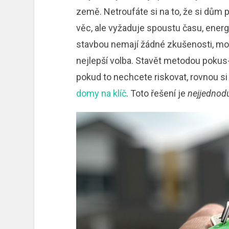
země. Netroufáte si na to, že si dům
věc, ale vyžaduje spoustu času, energi
stavbou nemají žádné zkušenosti, mohou
nejlepší volba. Stavět metodou pokus-
pokud to nechcete riskovat, rovnou si 
domy na klíč
. Toto řešení je
nejjednod