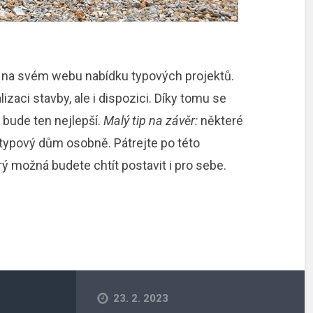
ají na svém webu nabídku typových projektů.
izaci stavby, ale i dispozici. Díky tomu se
bude ten nejlepší.
Malý tip na závěr:
některé
 typový dům osobně. Pátrejte po této
ý možná budete chtít postavit i pro sebe.
23. 2. 2023