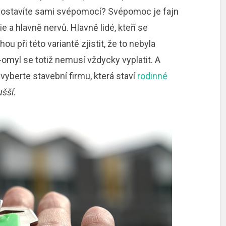
 postavíte sami svépomocí? Svépomoc je fajn
e a hlavně nervů. Hlavně lidé, kteří se
 při této variantě zjistit, že to nebyla
omyl se totiž nemusí vždycky vyplatit. A
vyberte stavební firmu, která staví
rodinné
ušší
.