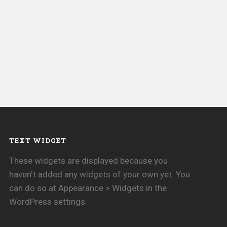
TEXT WIDGET
These widgets are displayed because you
haven't added any widgets of your own yet. You
can do so at Appearance > Widgets in the
WordPress settings.